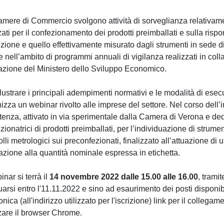
mere di Commercio svolgono attività di sorveglianza relativamen
zzati per il confezionamento dei prodotti preimballati e sulla rispo
zione e quello effettivamente misurato dagli strumenti in sede di
 nell’ambito di programmi annuali di vigilanza realizzati in c
azione del Ministero dello Sviluppo Economico.
llustrare i principali adempimenti normativi e le modalità di es
izza un webinar rivolto alle imprese del settore. Nel corso dell’inc
tenza, attivato in via sperimentale dalla Camera di Verona e dedi
zionatrici di prodotti preimballati, per l’individuazione di strume
olli metrologici sui preconfezionati, finalizzato all’attuazione di 
lazione alla quantità nominale espressa in etichetta.
inar si terrà il
14 novembre 2022 dalle 15.00 alle 16.00
, trami
tuarsi entro l'11.11.2022 e sino ad esaurimento dei posti disponibil
ronica (all'indirizzo utilizzato per l'iscrizione) link per il colleg
zzare il browser Chrome.