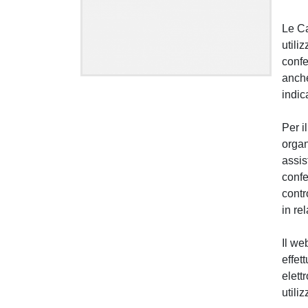
Le Ca
utili
confe
anche
indic
Per i
organ
assis
confe
contr
in re
Il web
effet
elett
utili