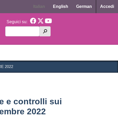
Menu p
Italian
English
German
Accedi
Seguici su:
Cerca
h
cipale CAS
E 2022
 e controlli sui
vembre 2022