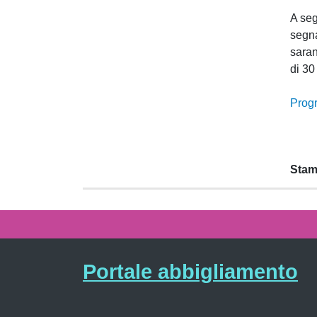
A seg
segna
saran
di 30
Progr
Stam
Portale abbigliamento