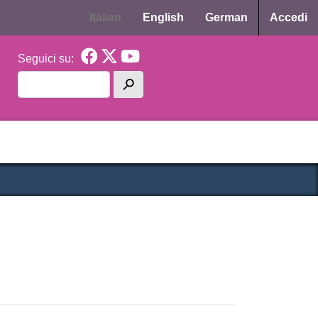
Menu p
Italian
English
German
Accedi
Seguici su:
Cerca
h
cipale CAS