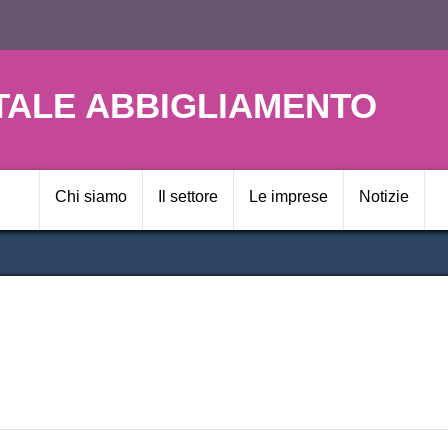
Salta
al
contenuto
principale
TALE ABBIGLIAMENTO
Navigazione prin
Chi siamo
Il settore
Le imprese
Notizie