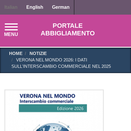
Salta
Italian
English
German
al
contenuto
PORTALE
principale
ABBIGLIAMENTO
MENU
HOME
NOTIZIE
VERONA NEL MONDO 2026: I DATI
SULL'INTERSCAMBIO COMMERCIALE NEL 2025