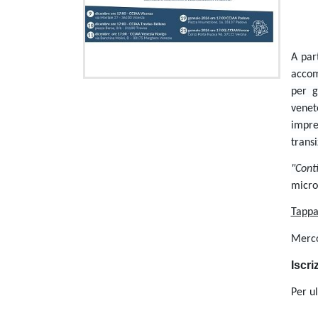
A par
accom
per g
venet
impre
transi
"Cont
micro
Tappa
Merco
Iscri
Per ul