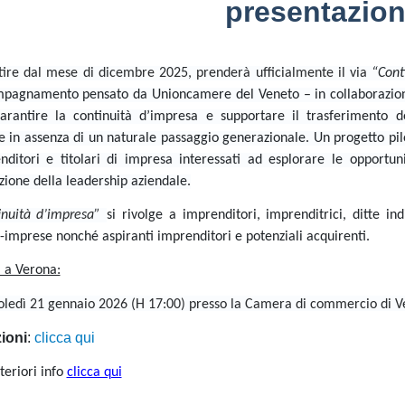
presentazion
tire dal mese di dicembre 2025, prenderà ufficialmente il via
“Cont
pagnamento pensato da Unioncamere del Veneto – in collaborazio
arantire la continuità d’impresa e supportare il trasferimento d
e
in assenza di un naturale passaggio generazionale. Un progetto pilota
nditori e titolari di impresa interessati ad esplorare le opportun
zione della leadership aziendale.
inuità d’impresa”
si rivolge a imprenditori, imprenditrici, ditte ind
-imprese nonché aspiranti imprenditori e potenziali acquirenti.
 a Verona:
ledì 21 gennaio 2026 (H 17:00) presso la
Camera di commercio di Ve
zioni
:
clicca qui
teriori info
clicca qui