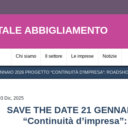
Salta
al
contenuto
principale
TALE ABBIGLIAMENTO
Navigazione prin
Chi siamo
Il settore
Le imprese
Notizie
ENNAIO 2026 PROGETTO “CONTINUITÀ D’IMPRESA”: ROADSH
3 Dic, 2025
SAVE THE DATE 21 GENNAI
“Continuità d’impresa”