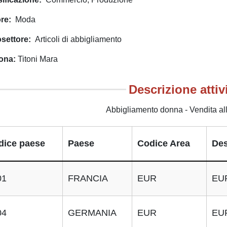
ore
Moda
osettore
Articoli di abbigliamento
ona
Titoni Mara
Descrizione attiv
Abbigliamento donna - Vendita all
dice paese
Paese
Codice Area
Des
01
FRANCIA
EUR
EU
04
GERMANIA
EUR
EU