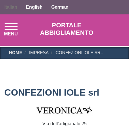
Salta
Italian
English
German
al
contenuto
PORTALE
principale
ABBIGLIAMENTO
MENU
HOME
IMPRESA
CONFEZIONI IOLE SRL
CONFEZIONI IOLE srl
Via dell'artigianato 25