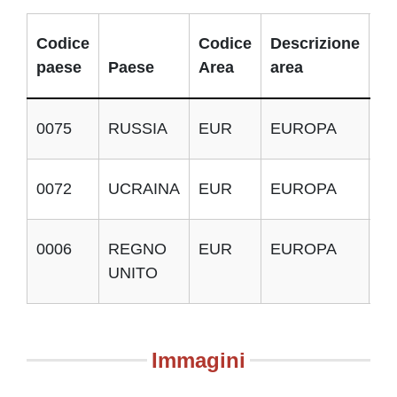
Codice
Codice
Descrizione
paese
Paese
Area
area
Im
0075
RUSSIA
EUR
EUROPA
E
0072
UCRAINA
EUR
EUROPA
E
0006
REGNO
EUR
EUROPA
E
UNITO
Immagini