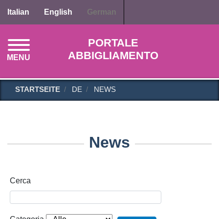
Direkt
Italian
English
German
zum
Inhalt
PORTALE
ABBIGLIAMENTO
MENU
STARTSEITE
DE
NEWS
News
Cerca