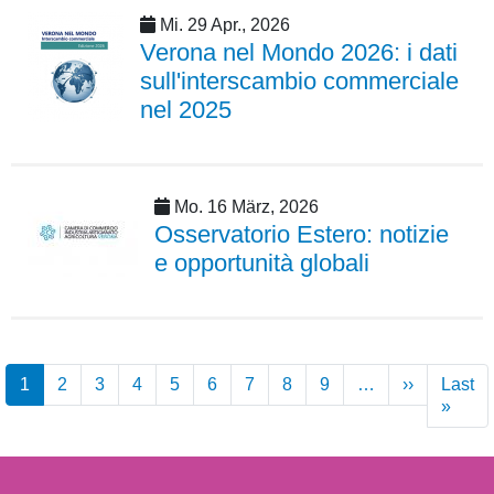
Mi. 29 Apr., 2026
Verona nel Mondo 2026: i dati
sull'interscambio commerciale
nel 2025
Mo. 16 März, 2026
Osservatorio Estero: notizie
e opportunità globali
Seitennummerierung
1
2
3
4
5
6
7
8
9
…
››
Nächste
Last
Seite
»
Letzt
Seite