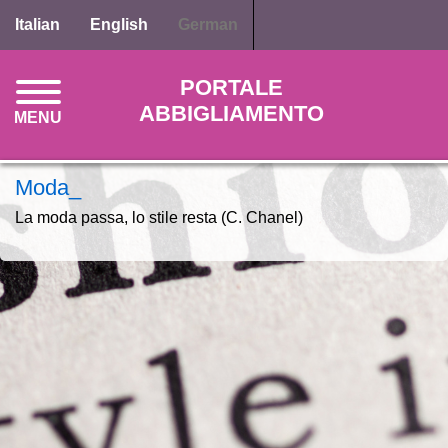
Direkt
Italian
English
German
zum
Inhalt
PORTALE
ABBIGLIAMENTO
MENU
Moda_
La moda passa, lo stile resta (C. Chanel)